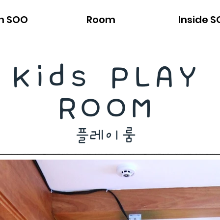
n SOO
Room
Inside 
Kids PLAY
ROOM
​플레이룸