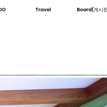
SOO
Travel
Board(게시판