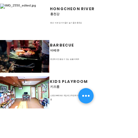
HONGCHEON RIVER
홍천강
펜션 바로 앞 아이들이 놀기 좋은 홍천강
BARBECUE
바베큐
펜션에서만 즐길 수 있는 숯불 바베큐
KIDS PLAYROOM
키즈룸
닌텐도WII·레트로 게임·레고·책·영화가 있는 예쁜 키즈
룸
WATER GUN
물총놀이
넓은 잔디에서 화끈한 물총놀이 한판!